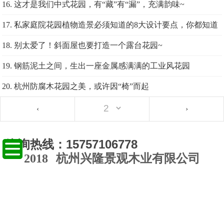
16. 这才是我们中式花园，有“藏”有“漏”，充满韵味~
17. 私家庭院花园植物造景必须知道的8大设计要点，你都知道
吗？
18. 别太爱了！斜面屋也要打造一个露台花园~
19. 钢筋泥土之间，生出一座金属感满满的工业风花园
20. 杭州防腐木花园之美，或许因“椅”而起
‹
›
咨询热线：15757106778
2018
杭州兴隆景观木业有限公司