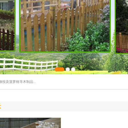
及菠萝格等木制品...
示