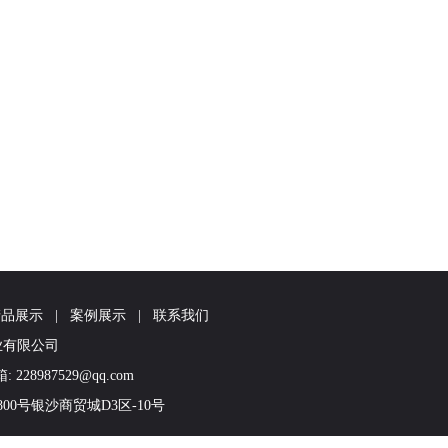
产品展示
|
案例展示
|
联系我们
木业有限公司
 228987529@qq.com
0号银沙商贸城D3区-10号